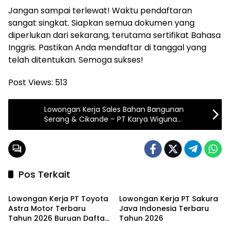
Jangan sampai terlewat! Waktu pendaftaran
sangat singkat. Siapkan semua dokumen yang
diperlukan dari sekarang, terutama sertifikat Bahasa
Inggris. Pastikan Anda mendaftar di tanggal yang
telah ditentukan. Semoga sukses!
Post Views:
513
Lowongan Kerja Sales Bahan Bangunan
Serang & Cikande – PT Karya Wiguna
Jiwana, Deadline 31 Agustus 2025!
Pos Terkait
JABODETABEK
JABODETABEK
Lowongan Kerja PT Toyota
Lowongan Kerja PT Sakura
Astra Motor Terbaru
Java Indonesia Terbaru
Tahun 2026 Buruan Daftar
Tahun 2026
JABODETABEK
JABODETABEK
!!