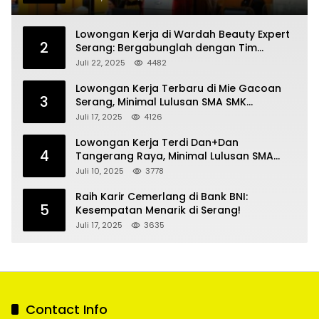
Lowongan Kerja di Wardah Beauty Expert
2
Serang: Bergabunglah dengan Tim
Kecantikan
Juli 22, 2025
4482
Lowongan Kerja Terbaru di Mie Gacoan
3
Serang, Minimal Lulusan SMA SMK
Sederajat
Juli 17, 2025
4126
Lowongan Kerja Terdi Dan+Dan
4
Tangerang Raya, Minimal Lulusan SMA
SMK
Juli 10, 2025
3778
Raih Karir Cemerlang di Bank BNI:
5
Kesempatan Menarik di Serang!
Juli 17, 2025
3635
Contact Info