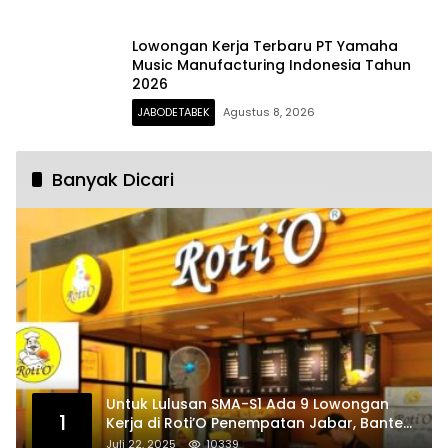
Lowongan Kerja Terbaru PT Yamaha
Music Manufacturing Indonesia Tahun
2026
JABODETABEK
Agustus 8, 2026
Banyak Dicari
Untuk Lulusan SMA-S1 Ada 9 Lowongan
1
Kerja di Roti’O Penempatan Jabar, Banten
dan Jakarta
Juli 22, 2025
10339