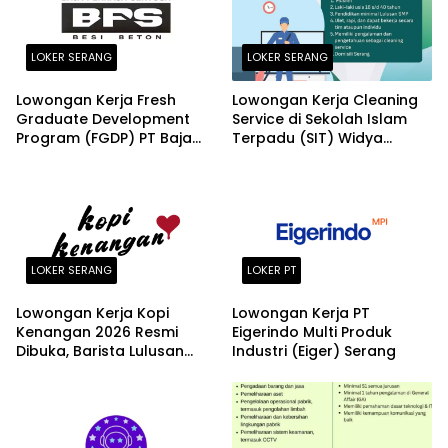
LOKER SERANG
LOKER SERANG
Lowongan Kerja Fresh
Lowongan Kerja Cleaning
Graduate Development
Service di Sekolah Islam
Program (FGDP) PT Baja
Terpadu (SIT) Widya
Perkasa Sentosa Serang
Cendekia Serang Terbaru
2026
2026
LOKER SERANG
LOKER PT
Lowongan Kerja Kopi
Lowongan Kerja PT
Kenangan 2026 Resmi
Eigerindo Multi Produk
Dibuka, Barista Lulusan
Industri (Eiger) Serang
SMA/SMK Dibutuhkan di
Puluhan Kota Seluruh
Indonesia