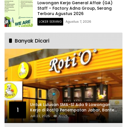
Lowongan Kerja General Affair (GA)
Staff – Factory Adna Group, Serang
Terbaru Agustus 2026
LOKER SERANG
Agustus 7, 2026
Banyak Dicari
Untuk Lulusan SMA-S1 Ada 9 Lowongan
1
Kerja di Roti’O Penempatan Jabar, Banten
dan Jakarta
Juli 22, 2025
10325