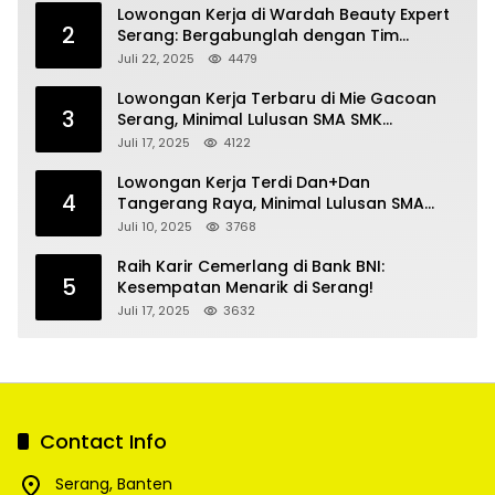
Lowongan Kerja di Wardah Beauty Expert
2
Serang: Bergabunglah dengan Tim
Kecantikan
Juli 22, 2025
4479
Lowongan Kerja Terbaru di Mie Gacoan
3
Serang, Minimal Lulusan SMA SMK
Sederajat
Juli 17, 2025
4122
Lowongan Kerja Terdi Dan+Dan
4
Tangerang Raya, Minimal Lulusan SMA
SMK
Juli 10, 2025
3768
Raih Karir Cemerlang di Bank BNI:
5
Kesempatan Menarik di Serang!
Juli 17, 2025
3632
Contact Info
Serang, Banten