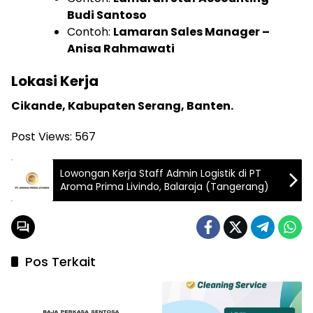
Budi Santoso
Contoh:
Lamaran Sales Manager –
Anisa Rahmawati
Lokasi Kerja
Cikande, Kabupaten Serang, Banten.
Post Views:
567
Lowongan Kerja Staff Admin Logistik di PT
Aroma Prima Livindo, Balaraja (Tangerang)
Pos Terkait