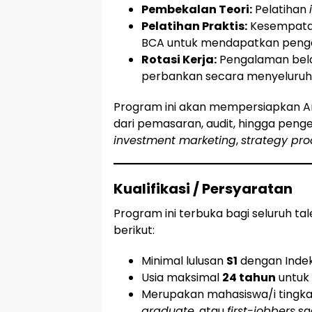
Pembekalan Teori:
Pelatihan
Pelatihan Praktis:
Kesempata
BCA untuk mendapatkan peng
Rotasi Kerja:
Pengalaman belaj
perbankan secara menyeluruh
Program ini akan mempersiapkan A
dari pemasaran, audit, hingga pen
investment marketing
,
strategy pro
Kualifikasi / Persyaratan
Program ini terbuka bagi seluruh tal
berikut:
Minimal lulusan
S1
dengan Indeks
Usia maksimal
24 tahun
untuk 
Merupakan mahasiswa/i tingkat 
graduate
, atau
first-jobbers
sa