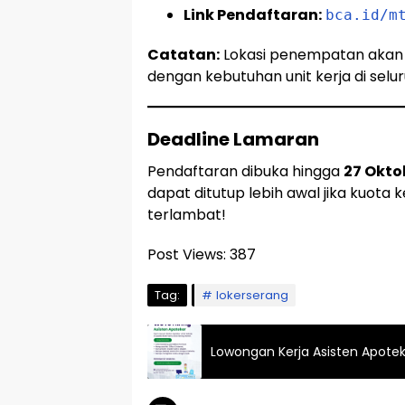
Link Pendaftaran:
bca.id/m
Catatan:
Lokasi penempatan akan d
dengan kebutuhan unit kerja di selur
Deadline Lamaran
Pendaftaran dibuka hingga
27 Okto
dapat ditutup lebih awal jika kuota
terlambat!
Post Views:
387
Tag:
lokerserang
Lowongan Kerja Asisten Apotek