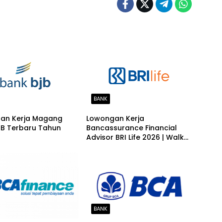
BANK
an Kerja Magang
Lowongan Kerja
JB Terbaru Tahun
Bancassurance Financial
Advisor BRI Life 2026 | Walk
In Interview Penempatan
Serang, Rangkasbitung,
Labuan & Cilegon
BANK