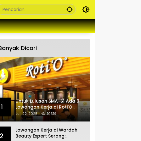
Banyak Dicari
Untuk Lulusan SMA-S1 Ada 9
1
Lowongan Kerja di Roti’O
Penempatan Jabar, Banten
Juli 22, 2025
10319
dan Jakarta
Lowongan Kerja di Wardah
2
Beauty Expert Serang: