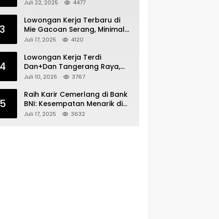
Bergabunglah dengan Tim
Juli 22, 2025
4477
Kecantikan
Lowongan Kerja Terbaru di
3
Mie Gacoan Serang, Minimal
Lulusan SMA SMK Sederajat
Juli 17, 2025
4120
Lowongan Kerja Terdi
4
Dan+Dan Tangerang Raya,
Minimal Lulusan SMA SMK
Juli 10, 2025
3767
Raih Karir Cemerlang di Bank
5
BNI: Kesempatan Menarik di
Serang!
Juli 17, 2025
3632