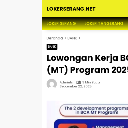
Langsung
LOKERSERANG.NET
ke
konten
Info
Lowongan
LOKER SERANG
LOKER TANGERANG
Kerja
Serang
Beranda
BANK
dan
Sekitarnya
BANK
Lowongan Kerja 
(MT) Program 202
Adminls
3 Min Baca
September 22, 2025