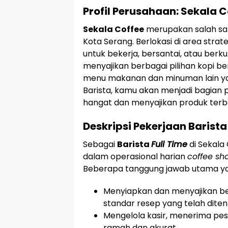
Profil Perusahaan: Sekala C
Sekala Coffee
merupakan salah s
Kota Serang. Berlokasi di area strat
untuk bekerja, bersantai, atau ber
menyajikan berbagai pilihan kopi b
menu makanan dan minuman lain y
Barista, kamu akan menjadi bagian 
hangat dan menyajikan produk terb
Deskripsi Pekerjaan Barista
Sebagai
Barista
Full Time
di Sekala
dalam operasional harian
coffee sh
Beberapa tanggung jawab utama ya
Menyiapkan dan menyajikan ber
standar resep yang telah diten
Mengelola kasir, menerima p
ramah dan akurat.