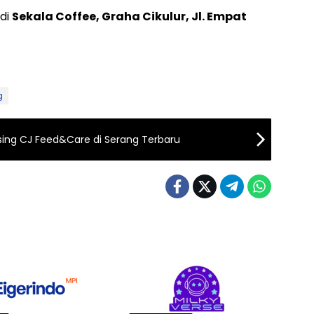
 di
Sekala Coffee, Graha Cikulur, Jl. Empat
g
ing CJ Feed&Care di Serang Terbaru