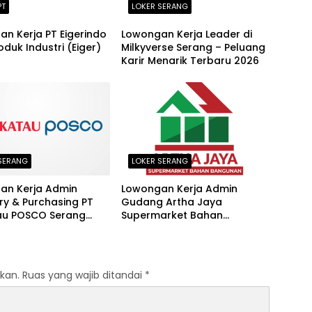
PT
LOKER SERANG
n Kerja PT Eigerindo
Lowongan Kerja Leader di
oduk Industri (Eiger)
Milkyverse Serang – Peluang
Karir Menarik Terbaru 2026
SERANG
LOKER SERANG
an Kerja Admin
Lowongan Kerja Admin
ry & Purchasing PT
Gudang Artha Jaya
au POSCO Serang
Supermarket Bahan
u 2026
Bangunan Kota Serang
Terbaru 2026
kan.
Ruas yang wajib ditandai
*