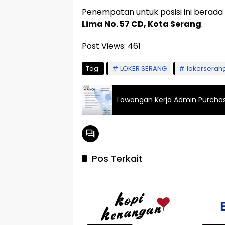
Penempatan untuk posisi ini berada
Lima No. 57 CD, Kota Serang
.
Post Views:
461
Tag:
LOKER SERANG
lokerseran
Lowongan Kerja Admin Purchas
Pos Terkait