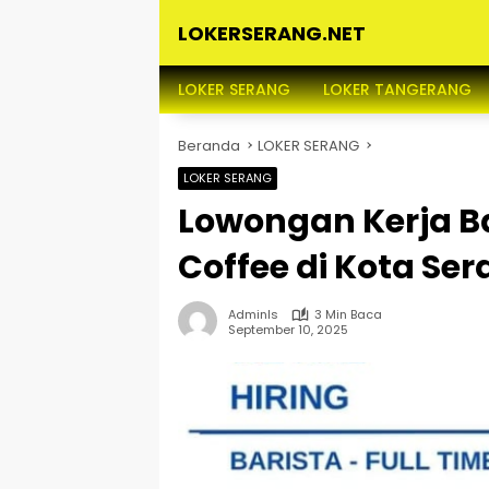
Langsung
LOKERSERANG.NET
ke
konten
Info
Lowongan
LOKER SERANG
LOKER TANGERANG
Kerja
Serang
Beranda
LOKER SERANG
dan
Sekitarnya
LOKER SERANG
Lowongan Kerja Ba
Coffee di Kota Se
Adminls
3 Min Baca
September 10, 2025