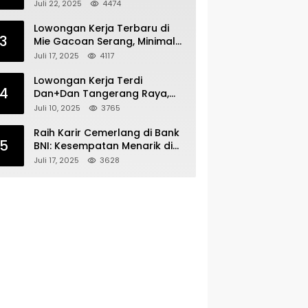
Bergabunglah dengan Tim
Juli 22, 2025
4474
Kecantikan
Lowongan Kerja Terbaru di
3
Mie Gacoan Serang, Minimal
Lulusan SMA SMK Sederajat
Juli 17, 2025
4117
Lowongan Kerja Terdi
4
Dan+Dan Tangerang Raya,
Minimal Lulusan SMA SMK
Juli 10, 2025
3765
Raih Karir Cemerlang di Bank
5
BNI: Kesempatan Menarik di
Serang!
Juli 17, 2025
3628