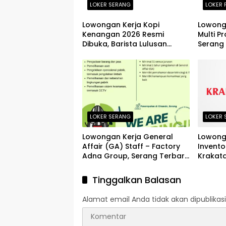
LOKER SERANG
LOKER 
Lowongan Kerja Kopi
Lowonga
Kenangan 2026 Resmi
Multi Pr
Dibuka, Barista Lulusan
Serang
SMA/SMK Dibutuhkan di
Puluhan Kota Seluruh
Indonesia
LOKER SERANG
LOKER 
Lowongan Kerja General
Lowong
Affair (GA) Staff – Factory
Invento
Adna Group, Serang Terbaru
Krakat
Agustus 2026
Terbar
Tinggalkan Balasan
Alamat email Anda tidak akan dipublikasi