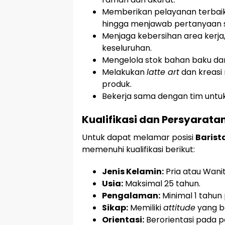
Memberikan pelayanan terbai
hingga menjawab pertanyaan 
Menjaga kebersihan area kerja
keseluruhan.
Mengelola stok bahan baku da
Melakukan
latte art
dan kreasi
produk.
Bekerja sama dengan tim untu
Kualifikasi dan Persyarata
Untuk dapat melamar posisi
Barist
memenuhi kualifikasi berikut:
Jenis Kelamin:
Pria atau Wanit
Usia:
Maksimal 25 tahun.
Pengalaman:
Minimal 1 tahun
Sikap:
Memiliki
attitude
yang ba
Orientasi:
Berorientasi pada 