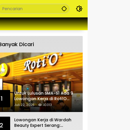
Banyak Dicari
Untuk Lulusan SMA-S1 Ada 9
1
Lowongan Kerja di Roti’O
Penempatan Jabar, Banten
Juli 22, 2025
10313
dan Jakarta
Lowongan Kerja di Wardah
2
Beauty Expert Serang: