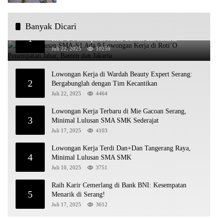
Banyak Dicari
Untuk Lulusan SMA-S1 Ada 9 Lowongan Kerja di
1
Roti’O Penempatan Jabar, Banten dan Jakarta
Juli 22, 2025
10259
Lowongan Kerja di Wardah Beauty Expert Serang:
2
Bergabunglah dengan Tim Kecantikan
Juli 22, 2025
4464
Lowongan Kerja Terbaru di Mie Gacoan Serang,
3
Minimal Lulusan SMA SMK Sederajat
Juli 17, 2025
4103
Lowongan Kerja Terdi Dan+Dan Tangerang Raya,
4
Minimal Lulusan SMA SMK
Juli 10, 2025
3751
Raih Karir Cemerlang di Bank BNI: Kesempatan
5
Menarik di Serang!
Juli 17, 2025
3612