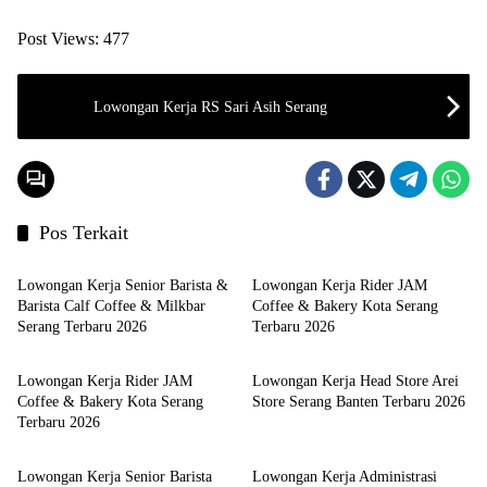
Post Views:
477
Lowongan Kerja RS Sari Asih Serang
Pos Terkait
LOKER SERANG
LOKER SERANG
Lowongan Kerja Senior Barista &
Lowongan Kerja Rider JAM
Barista Calf Coffee & Milkbar
Coffee & Bakery Kota Serang
Serang Terbaru 2026
Terbaru 2026
LOKER SERANG
LOKER SERANG
Lowongan Kerja Rider JAM
Lowongan Kerja Head Store Arei
Coffee & Bakery Kota Serang
Store Serang Banten Terbaru 2026
Terbaru 2026
LOKER SERANG
LOKER SERANG
Lowongan Kerja Senior Barista
Lowongan Kerja Administrasi