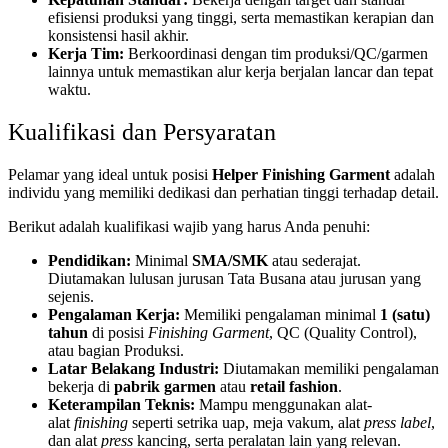
efisiensi produksi yang tinggi, serta memastikan kerapian dan
konsistensi hasil akhir.
Kerja Tim:
Berkoordinasi dengan tim produksi/QC/garmen
lainnya untuk memastikan alur kerja berjalan lancar dan tepat
waktu.
Kualifikasi dan Persyaratan
Pelamar yang ideal untuk posisi
Helper Finishing Garment
adalah
individu yang memiliki dedikasi dan perhatian tinggi terhadap detail.
Berikut adalah kualifikasi wajib yang harus Anda penuhi:
Pendidikan:
Minimal
SMA/SMK
atau sederajat.
Diutamakan lulusan jurusan Tata Busana atau jurusan yang
sejenis.
Pengalaman Kerja:
Memiliki pengalaman minimal
1 (satu)
tahun
di posisi
Finishing Garment
, QC (Quality Control),
atau bagian Produksi.
Latar Belakang Industri:
Diutamakan memiliki pengalaman
bekerja di
pabrik garmen
atau
retail fashion
.
Keterampilan Teknis:
Mampu menggunakan alat-
alat
finishing
seperti setrika uap, meja vakum, alat
press label
,
dan alat
press
kancing, serta peralatan lain yang relevan.