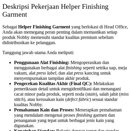
Deskripsi Pekerjaan Helper Finishing
Garment
Sebagai
Helper Finishing Garment
yang berlokasi di Head Office,
Anda akan memegang peran penting dalam memastikan setiap
produk Nobby memenuhi standar kualitas premium sebelum
didistribusikan ke pelanggan.
Tanggung jawab utama Anda meliputi:
Penggunaan Alat Finishing:
Mengoperasikan dan
menggunakan berbagai alat
finishing
seperti setrika uap, meja
vakum, alat
press label
, dan alat
press
kancing untuk
menyempurnakan tampilan akhir produk.
Pengecekan Kualitas Akhir (Final QC):
Melakukan
pemeriksaan detail untuk mengidentifikasi dan menangani
cacat minor pada produk, seperti noda (
stain
), salah jahit (
miss
stitch
), atau kerusakan kain (
defect fabric
) sesuai standar
kualitas Nobby.
Pemahaman Kain dan Proses:
Menerapkan pemahaman
yang mendalam mengenai proses
finishing
garmen dan
penanganan yang tepat untuk berbagai jenis kain yang
digunakan.
Kepatuhan Standar:
Bekerja dengan target dan standar