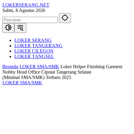
Langsung
LOKERSERANG.NET
ke
Info
Sabtu, 8 Agustus 2026
konten
Lowongan
Kerja
Serang
dan
Sekitarnya
LOKER SERANG
LOKER TANGERANG
LOKER CILEGON
LOKER TANGSEL
Beranda
LOKER SMA/SMK
Loker Helper Finishing Garment
Nobby Head Office Ciputat Tangerang Selatan
(Minimal SMA/SMK) Terbaru 2025
LOKER SMA/SMK