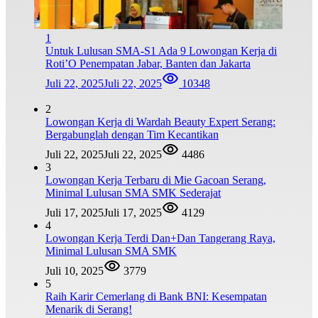
1
Untuk Lulusan SMA-S1 Ada 9 Lowongan Kerja di
Roti’O Penempatan Jabar, Banten dan Jakarta
Juli 22, 2025
Juli 22, 2025
10348
2
Lowongan Kerja di Wardah Beauty Expert Serang:
Bergabunglah dengan Tim Kecantikan
Juli 22, 2025
Juli 22, 2025
4486
3
Lowongan Kerja Terbaru di Mie Gacoan Serang,
Minimal Lulusan SMA SMK Sederajat
Juli 17, 2025
Juli 17, 2025
4129
4
Lowongan Kerja Terdi Dan+Dan Tangerang Raya,
Minimal Lulusan SMA SMK
Juli 10, 2025
3779
5
Raih Karir Cemerlang di Bank BNI: Kesempatan
Menarik di Serang!