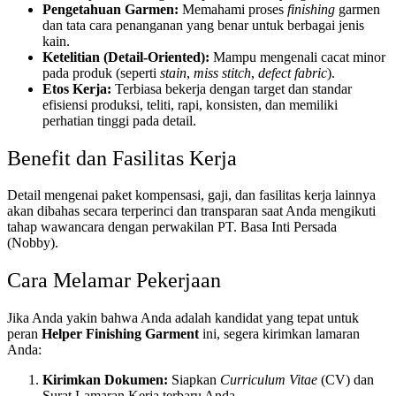
Pengetahuan Garmen:
Memahami proses
finishing
garmen
dan tata cara penanganan yang benar untuk berbagai jenis
kain.
Ketelitian (Detail-Oriented):
Mampu mengenali cacat minor
pada produk (seperti
stain
,
miss stitch
,
defect fabric
).
Etos Kerja:
Terbiasa bekerja dengan target dan standar
efisiensi produksi, teliti, rapi, konsisten, dan memiliki
perhatian tinggi pada detail.
Benefit dan Fasilitas Kerja
Detail mengenai paket kompensasi, gaji, dan fasilitas kerja lainnya
akan dibahas secara terperinci dan transparan saat Anda mengikuti
tahap wawancara dengan perwakilan PT. Basa Inti Persada
(Nobby).
Cara Melamar Pekerjaan
Jika Anda yakin bahwa Anda adalah kandidat yang tepat untuk
peran
Helper Finishing Garment
ini, segera kirimkan lamaran
Anda:
Kirimkan Dokumen:
Siapkan
Curriculum Vitae
(CV) dan
Surat Lamaran Kerja terbaru Anda.