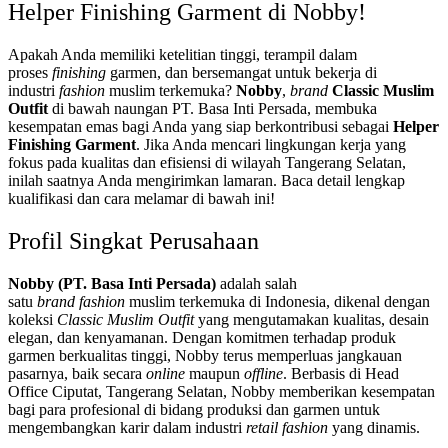
Helper Finishing Garment di Nobby!
Apakah Anda memiliki ketelitian tinggi, terampil dalam
proses
finishing
garmen, dan bersemangat untuk bekerja di
industri
fashion
muslim terkemuka?
Nobby
,
brand
Classic Muslim
Outfit
di bawah naungan PT. Basa Inti Persada, membuka
kesempatan emas bagi Anda yang siap berkontribusi sebagai
Helper
Finishing Garment
. Jika Anda mencari lingkungan kerja yang
fokus pada kualitas dan efisiensi di wilayah Tangerang Selatan,
inilah saatnya Anda mengirimkan lamaran. Baca detail lengkap
kualifikasi dan cara melamar di bawah ini!
Profil Singkat Perusahaan
Nobby (PT. Basa Inti Persada)
adalah salah
satu
brand
fashion
muslim terkemuka di Indonesia, dikenal dengan
koleksi
Classic Muslim Outfit
yang mengutamakan kualitas, desain
elegan, dan kenyamanan. Dengan komitmen terhadap produk
garmen berkualitas tinggi, Nobby terus memperluas jangkauan
pasarnya, baik secara
online
maupun
offline
. Berbasis di Head
Office Ciputat, Tangerang Selatan, Nobby memberikan kesempatan
bagi para profesional di bidang produksi dan garmen untuk
mengembangkan karir dalam industri
retail fashion
yang dinamis.