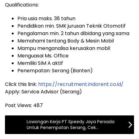
Qualifications:
Pria usia maks. 38 tahun
Pendidikan min. SMK jurusan Teknik Otomotif
Pengalaman min. 2 tahun dibidang yang sama
Memahami tentang Body & Mesin Mobil
Mampu menganalisa kerusakan mobil
Menguasai Ms. Office
Memiliki SIM A aktif
Penempatan: Serang (Banten)
Click this link:
https://recruitment.indorent.co.id/
Apply: Service Advisor (Serang)
Post Views:
487
Lowongan Kerja PT Speedy Jaya Persada
Untuk Penempatan Serang, Cek
Persyaratannya disini