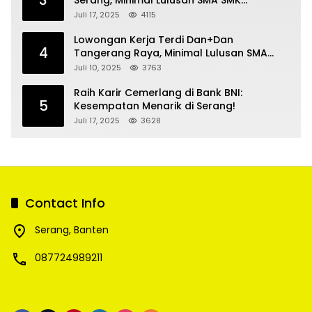
3
Serang, Minimal Lulusan SMA SMK
Sederajat
Juli 17, 2025
4115
Lowongan Kerja Terdi Dan+Dan
4
Tangerang Raya, Minimal Lulusan SMA
SMK
Juli 10, 2025
3763
Raih Karir Cemerlang di Bank BNI:
5
Kesempatan Menarik di Serang!
Juli 17, 2025
3628
Contact Info
Serang, Banten
087724989211