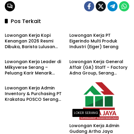
Pos Terkait
LOKER SERANG
LOKER PT
Lowongan Kerja Kopi
Lowongan Kerja PT
Kenangan 2026 Resmi
Eigerindo Multi Produk
Dibuka, Barista Lulusan
Industri (Eiger) Serang
LOKER SERANG
LOKER SERANG
SMA/SMK Dibutuhkan di
Puluhan Kota Seluruh
Lowongan Kerja Leader di
Lowongan Kerja General
Indonesia
Milkyverse Serang –
Affair (GA) Staff – Factory
Peluang Karir Menarik
Adna Group, Serang
LOKER SERANG
Terbaru 2026
Terbaru Agustus 2026
Lowongan Kerja Admin
Inventory & Purchasing PT
Krakatau POSCO Serang
Terbaru 2026
LOKER SERANG
Lowongan Kerja Admin
Gudang Artha Jaya