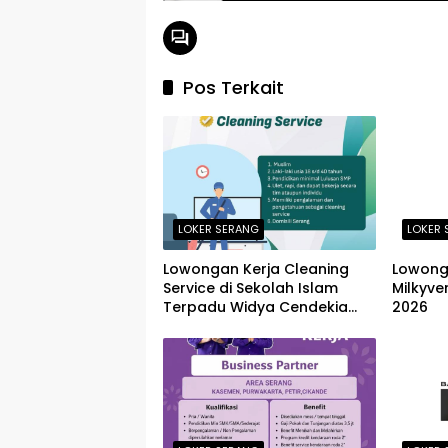
Pos Terkait
LOKER SERANG
LOKER 
Lowongan Kerja Cleaning
Lowonga
Service di Sekolah Islam
Milkyve
Terpadu Widya Cendekia
2026
Serang Terbaru 2026