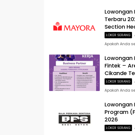
Lowongan 
Terbaru 202
Section He
LOKER SERANG
Apakah Anda se
Lowongan K
Fintek – A
Cikande Te
LOKER SERANG
Apakah Anda se
Lowongan 
Program (F
2026
LOKER SERANG