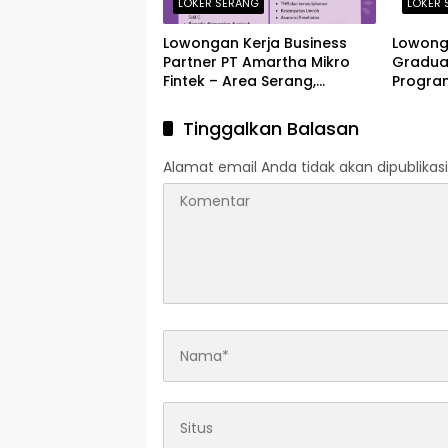
LOKER SERANG
LOKER 
Lowongan Kerja Business
Lowong
Partner PT Amartha Mikro
Gradua
Fintek – Area Serang,
Progra
Kasemen, Purwakarta, Petir,
Perkas
Cikande Terbaru 2026
2026
Tinggalkan Balasan
Alamat email Anda tidak akan dipublikasi