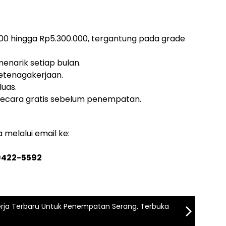
000 hingga Rp5.300.000, tergantung pada grade
enarik setiap bulan.
Ketenagakerjaan.
luas.
secara gratis sebelum penempatan.
melalui email ke:
9422-5592
rja Terbaru Untuk Penempatan Serang, Terbuka