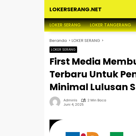
Langsung
LOKERSERANG.NET
ke
konten
Info
Lowongan
LOKER SERANG
LOKER TANGERANG
Kerja
Serang
Beranda
LOKER SERANG
dan
Sekitarnya
LOKER SERANG
First Media Memb
Terbaru Untuk Pe
Minimal Lulusan 
Adminls
2 Min Baca
Juni 4, 2025