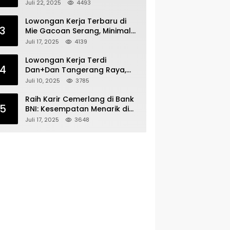
Bergabunglah dengan Tim
Juli 22, 2025
4493
Kecantikan
Lowongan Kerja Terbaru di
3
Mie Gacoan Serang, Minimal
Lulusan SMA SMK Sederajat
Juli 17, 2025
4139
Lowongan Kerja Terdi
4
Dan+Dan Tangerang Raya,
Minimal Lulusan SMA SMK
Juli 10, 2025
3785
Raih Karir Cemerlang di Bank
5
BNI: Kesempatan Menarik di
Serang!
Juli 17, 2025
3648