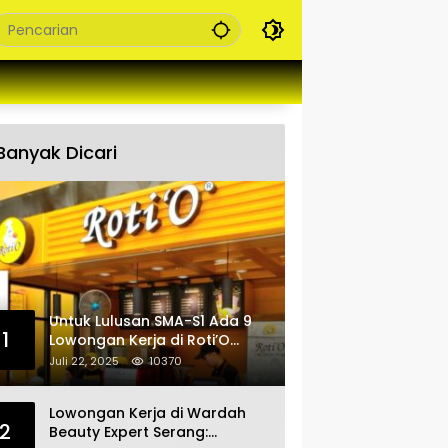
Banyak Dicari
Untuk Lulusan SMA-S1 Ada 9
1
Lowongan Kerja di Roti’O
Penempatan Jabar, Banten
Juli 22, 2025
10370
dan Jakarta
Lowongan Kerja di Wardah
2
Beauty Expert Serang: