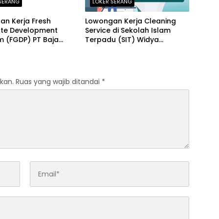
SERANG
LOKER SERANG
an Kerja Fresh
Lowongan Kerja Cleaning
te Development
Service di Sekolah Islam
m (FGDP) PT Baja
Terpadu (SIT) Widya
a Sentosa Serang
Cendekia Serang Terbaru
2026
kan.
Ruas yang wajib ditandai
*