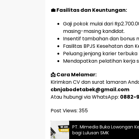
💼 Fasilitas dan Keuntungan:
Gaji pokok mulai dari Rp2.700.
masing-masing kandidat.
Insentif tambahan dan bonus m
Fasilitas BPJS Kesehatan dan 
Peluang jenjang karier terbuka 
Mendapatkan pelatihan kerja 
📩 Cara Melamar:
Kirimkan CV dan surat lamaran Anda 
cbnjabodetabek@gmail.com
Atau hubungi via WhatsApp:
0882-
Post Views:
355
PT. Mimedia Buka Lowongan Ke
bagi Lulusan SMK