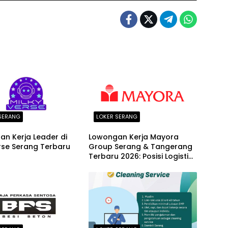
SERANG
LOKER SERANG
n Kerja Leader di
Lowongan Kerja Mayora
rse Serang Terbaru
Group Serang & Tangerang
Terbaru 2026: Posisi Logistic
Supervisor dan Finance
Section Head