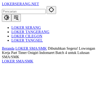
Langsung
LOKERSERANG.NET
ke
Info
konten
Lowongan
Kerja
Serang
dan
LOKER SERANG
Sekitarnya
LOKER TANGERANG
LOKER CILEGON
LOKER TANGSEL
Beranda
LOKER SMA/SMK
Dibutuhkan Segera! Lowongan
Kerja Part Timer Onigiri Indomaret Batch 4 untuk Lulusan
SMA/SMK
LOKER SMA/SMK