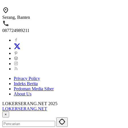
Serang, Banten
087724989211
Privacy Policy
Indeks Berita
Pedoman Media Siber
About Us
LOKERSERANG.NET 2025
LOKERSERANG.NET
Info
×
Lowongan
Kerja