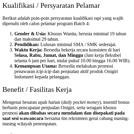
Kualifikasi / Persyaratan Pelamar
Berikut adalah poin-poin persyaratan kualifikasi rapi yang wajib
dipenuhi oleh calon pelamar program Batch 4:
Gender & Usia:
Khusus Wanita, berusia minimal 19 tahun
dan maksimal 29 tahun.
Pendidikan:
Lulusan minimal SMA / SMK sederajat.
Waktu Kerja:
Bersedia bekerja secara konsisten di hari
Selasa, Rabu, Jumat, dan Minggu
(Jam kerja fleksibel
selama 6 jam per hari, mulai pukul 10.00 hingga 16.00 WIB).
Kemampuan Utama:
Bersedia melakukan promosi
penawaran
icip-icip
dan penjualan aktif produk Onigiri
Indomaret kepada pelanggan.
Benefit / Fasilitas Kerja
Mengenai besaran upah harian (
daily pocket money
), insentif bonus
berbasis pencapaian penjualan Onigiri, serta seragam khusus
promosi
akan dibahas secara mendalam dan disepakati pada
saat sesi wawancara
bersama tim rekrutmen gerai cabang masing-
masing wilayah penempatan.