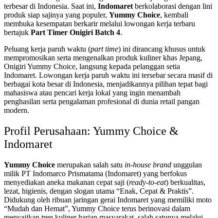
terbesar di Indonesia. Saat ini,
Indomaret
berkolaborasi dengan lini
produk siap sajinya yang populer,
Yummy Choice
, kembali
membuka kesempatan berkarir melalui lowongan kerja terbaru
bertajuk
Part Timer Onigiri Batch 4
.
Peluang kerja paruh waktu (
part time
) ini dirancang khusus untuk
mempromosikan serta mengenalkan produk kuliner khas Jepang,
Onigiri Yummy Choice, langsung kepada pelanggan setia
Indomaret. Lowongan kerja paruh waktu ini tersebar secara masif di
berbagai kota besar di Indonesia, menjadikannya pilihan tepat bagi
mahasiswa atau pencari kerja lokal yang ingin menambah
penghasilan serta pengalaman profesional di dunia retail pangan
modern.
Profil Perusahaan: Yummy Choice &
Indomaret
Yummy Choice
merupakan salah satu
in-house brand
unggulan
milik PT Indomarco Prismatama (Indomaret) yang berfokus
menyediakan aneka makanan cepat saji (
ready-to-eat
) berkualitas,
lezat, higienis, dengan slogan utama “Enak, Cepat & Praktis”.
Didukung oleh ribuan jaringan gerai Indomaret yang memiliki moto
“Mudah dan Hemat”, Yummy Choice terus berinovasi dalam
menyajikan tren kuliner harian masyarakat, salah satunya melalui