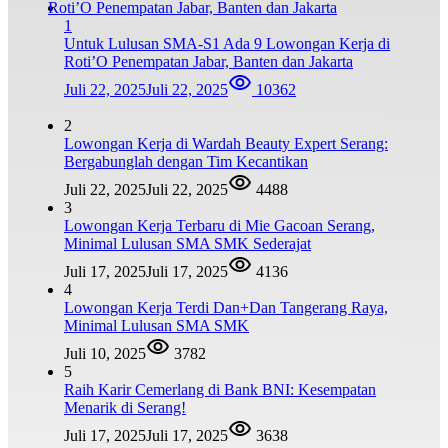
1
Untuk Lulusan SMA-S1 Ada 9 Lowongan Kerja di
Roti’O Penempatan Jabar, Banten dan Jakarta
Juli 22, 2025
Juli 22, 2025
10362
2
Lowongan Kerja di Wardah Beauty Expert Serang:
Bergabunglah dengan Tim Kecantikan
Juli 22, 2025
Juli 22, 2025
4488
3
Lowongan Kerja Terbaru di Mie Gacoan Serang,
Minimal Lulusan SMA SMK Sederajat
Juli 17, 2025
Juli 17, 2025
4136
4
Lowongan Kerja Terdi Dan+Dan Tangerang Raya,
Minimal Lulusan SMA SMK
Juli 10, 2025
3782
5
Raih Karir Cemerlang di Bank BNI: Kesempatan
Menarik di Serang!
Juli 17, 2025
Juli 17, 2025
3638