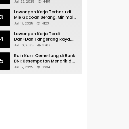
Bergabunglah dengan Tim
Juli 22, 2025
4481
Kecantikan
Lowongan Kerja Terbaru di
3
Mie Gacoan Serang, Minimal
Lulusan SMA SMK Sederajat
Juli 17, 2025
4123
Lowongan Kerja Terdi
4
Dan+Dan Tangerang Raya,
Minimal Lulusan SMA SMK
Juli 10, 2025
3769
Raih Karir Cemerlang di Bank
5
BNI: Kesempatan Menarik di
Serang!
Juli 17, 2025
3634