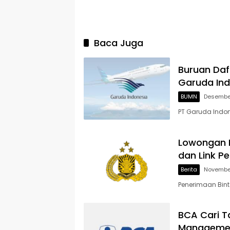
Baca Juga
Buruan Daf
Garuda Ind
BUMN
Desember
PT Garuda Indo
Lowongan B
dan Link P
Berita
November
Penerimaan Bint
BCA Cari T
Managemen