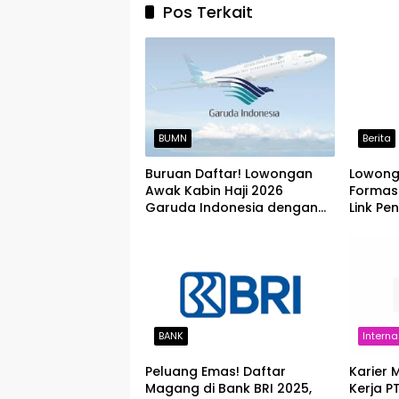
Pos Terkait
BUMN
Berita
Buruan Daftar! Lowongan
Lowonga
Awak Kabin Haji 2026
Formasi
Garuda Indonesia dengan
Link Pe
Syarat Lengkap
BANK
Interna
Peluang Emas! Daftar
Karier 
Magang di Bank BRI 2025,
Kerja P