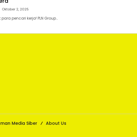
era
Oktober 2, 2025
 para pencari kerja! PLN Group…
man Media Siber
About Us