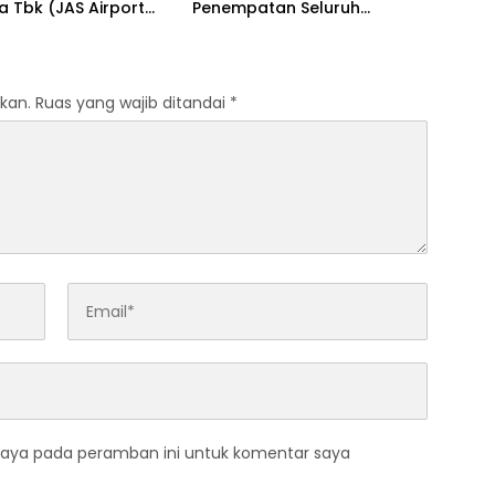
 Tbk (JAS Airport
Penempatan Seluruh
s) Deadline 15
Indonesia Pendaftaran
r – 20 Oktober 2025
Oktober Daftar Segera
kan.
Ruas yang wajib ditandai
*
saya pada peramban ini untuk komentar saya