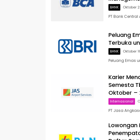
BANK
Oktober 2
PT Bank Central
Peluang Em
Terbuka un
BANK
Oktober 1
Peluang Emas u
Karier Men
Semesta Tb
Oktober – 
Internasional
O
PT Jasa Angkasa
Lowongan K
Penempatan