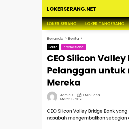
Langsung
LOKERSERANG.NET
ke
konten
Info
Lowongan
LOKER SERANG
LOKER TANGERANG
Kerja
Serang
Beranda
Berita
dan
Sekitarnya
Berita
Internasional
CEO Silicon Valle
Pelanggan untuk 
Mereka
Adminls
1 Min Baca
Maret 15, 2023
CEO Silicon Valley Bridge Bank yan
nasabah mengembalikan sebagian 