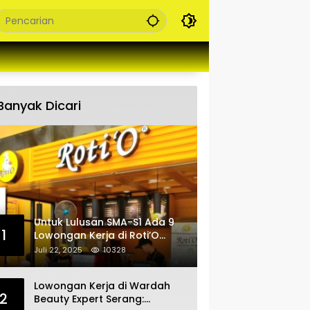
Banyak Dicari
Untuk Lulusan SMA-S1 Ada 9
1
Lowongan Kerja di Roti’O
Penempatan Jabar, Banten
Juli 22, 2025
10328
dan Jakarta
Lowongan Kerja di Wardah
2
Beauty Expert Serang: