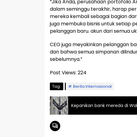
“Jika Anda, perusahaan portofolio
dalam seminggu terakhir, harap pe
mereka kembali sebagai bagian dari 
juga membuka bisnis untuk setiap 
pelanggan baru. akun dari semua uk
CEO juga meyakinkan pelanggan bah
dan bahwa semua simpanan dilindu
sebelumnya.”
Post Views:
224
Tag:
Berita Internasional
Kepanikan bank mereda di Wall