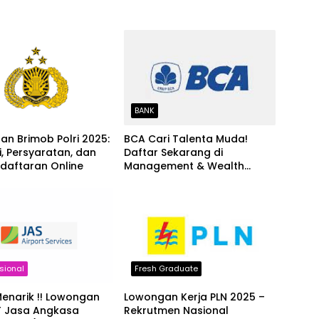
BANK
n Brimob Polri 2025:
BCA Cari Talenta Muda!
, Persyaratan, dan
Daftar Sekarang di
ndaftaran Online
Management & Wealth
Management Program 2025
sional
Fresh Graduate
Menarik !! Lowongan
Lowongan Kerja PLN 2025 –
T Jasa Angkasa
Rekrutmen Nasional