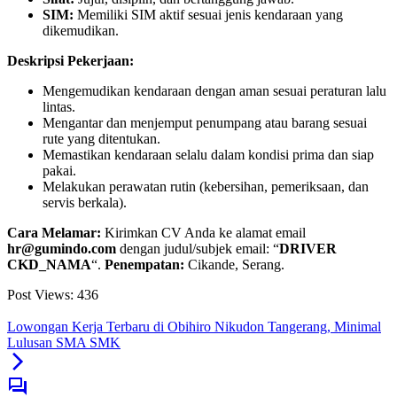
SIM:
Memiliki SIM aktif sesuai jenis kendaraan yang
dikemudikan.
Deskripsi Pekerjaan:
Mengemudikan kendaraan dengan aman sesuai peraturan lalu
lintas.
Mengantar dan menjemput penumpang atau barang sesuai
rute yang ditentukan.
Memastikan kendaraan selalu dalam kondisi prima dan siap
pakai.
Melakukan perawatan rutin (kebersihan, pemeriksaan, dan
servis berkala).
Cara Melamar:
Kirimkan CV Anda ke alamat email
hr@gumindo.com
dengan judul/subjek email: “
DRIVER
CKD_NAMA
“.
Penempatan:
Cikande, Serang.
Post Views:
436
Lowongan Kerja Terbaru di Obihiro Nikudon Tangerang, Minimal
Lulusan SMA SMK