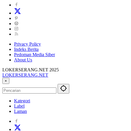
Privacy Policy
Indeks Berita
Pedoman Media Siber
About Us
LOKERSERANG.NET 2025
LOKERSERANG.NET
Info
×
Lowongan
Kerja
Serang
Kategori
dan
Label
Sekitarnya
Laman