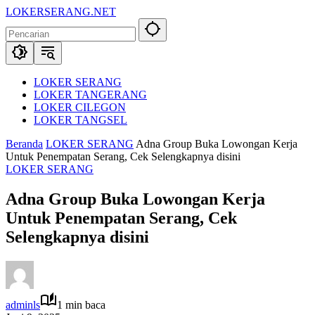
Langsung
LOKERSERANG.NET
ke
Info
konten
Lowongan
Kerja
Serang
dan
LOKER SERANG
Sekitarnya
LOKER TANGERANG
LOKER CILEGON
LOKER TANGSEL
Beranda
LOKER SERANG
Adna Group Buka Lowongan Kerja
Untuk Penempatan Serang, Cek Selengkapnya disini
LOKER SERANG
Adna Group Buka Lowongan Kerja
Untuk Penempatan Serang, Cek
Selengkapnya disini
adminls
1 min baca