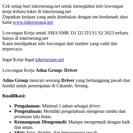
Cek setiap hari lokerserang.net untuk menegtahui info lowongan
kerja terbaru loker di lokerserang.net
Dapatkan kerjaan yang anda dambakan dengan me-bookmark situs
kami
www.lokerserang.net
Lowongan Kerja untuk SMA/SMK D1 D2 D3 S1 S2 2023 terbaru
hanya di lokerserang.net
Kami mendpatkan info lowongan dari sumber yang valid dan
terpercaya.
Ingat Kerja Ingat
lokerserang.net
Lowongan Kerja
Adna Group: Driver
Adna Group
mencari seorang
Driver
yang bertanggung jawab dan
handal untuk penempatan di Cikande, Serang.
Kualifikasi:
Pengalaman:
Minimal 1 tahun sebagai
driver
.
Pengetahuan:
Memiliki pengetahuan mengenai rambu dan
peraturan lalu lintas.
Kemampuan Mengemudi:
Mampu mengemudi dengan baik
dan aman.
Sifat:
Jujur, disiplin, dan bertanggung jawab.