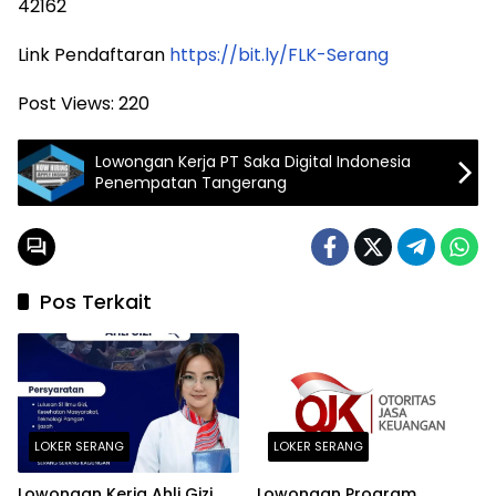
42162
Link Pendaftaran
https://bit.ly/FLK-Serang
Post Views:
220
Lowongan Kerja PT Saka Digital Indonesia
Penempatan Tangerang
Pos Terkait
LOKER SERANG
LOKER SERANG
Lowongan Kerja Ahli Gizi
Lowongan Program