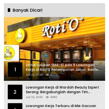
Banyak Dicari
Untuk Lulusan SMA-S1 Ada 9 Lowongan
1
Kerja di Roti’O Penempatan Jabar, Banten
dan Jakarta
Juli 22, 2025
10272
Lowongan Kerja di Wardah Beauty Expert
2
Serang: Bergabunglah dengan Tim
Kecantikan
Juli 22, 2025
4465
Lowongan Kerja Terbaru di Mie Gacoan