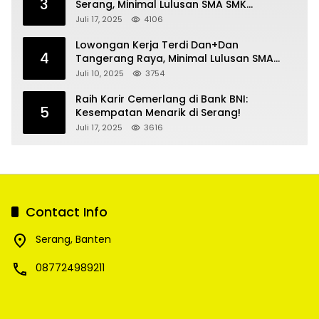
3
Serang, Minimal Lulusan SMA SMK
Sederajat
Juli 17, 2025
4106
Lowongan Kerja Terdi Dan+Dan
4
Tangerang Raya, Minimal Lulusan SMA
SMK
Juli 10, 2025
3754
Raih Karir Cemerlang di Bank BNI:
5
Kesempatan Menarik di Serang!
Juli 17, 2025
3616
Contact Info
Serang, Banten
087724989211